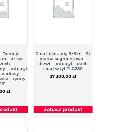
– Domek
Garaż blaszany 9×5 m – 2x
 m – drzwi –
brama segmentowa –
rzech –
drzwi – antracyt – dach
y – antracyt
spad w tył PLG280
spadowy –
27 300,00
zł
wka – rynny
281
,00
zł
produkt
Zobacz produkt