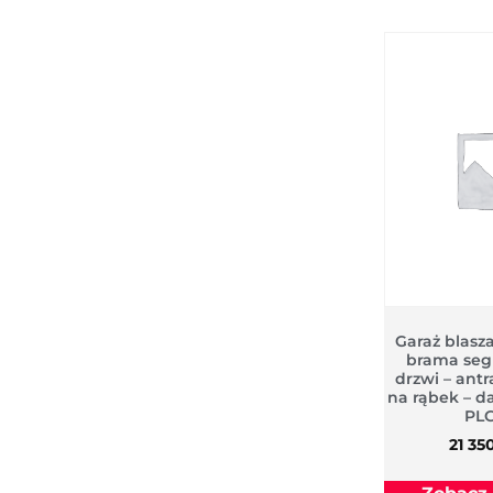
Garaż blasz
brama se
drzwi – antr
na rąbek – d
PL
21 35