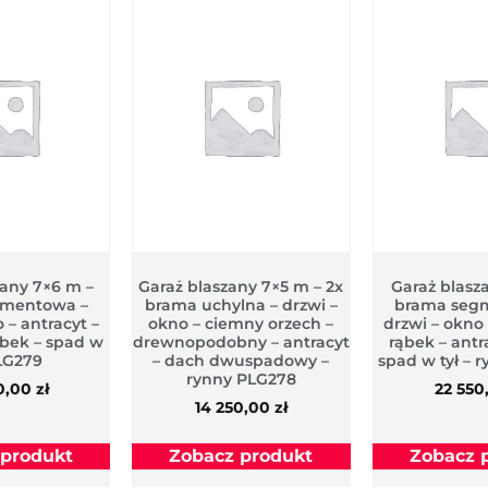
zany 7×6 m –
Garaż blaszany 7×5 m – 2x
Garaż blas
gmentowa –
brama uchylna – drzwi –
brama seg
 – antracyt –
okno – ciemny orzech –
drzwi – okno
̨bek – spad w
drewnopodobny – antracyt
rąbek – ant
PLG279
– dach dwuspadowy –
spad w tył – 
rynny PLG278
0,00
zł
22 550
14 250,00
zł
 produkt
Zobacz produkt
Zobacz 