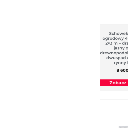
Schowek
ogrodowy 4
2×3 m – dr
jasny 
drewnopodob
– dwuspad 
rynny
8 60
Zobacz