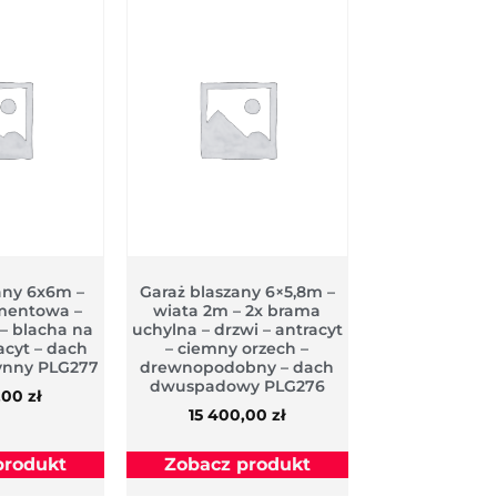
zany 6x6m –
Garaż blaszany 6×5,8m –
mentowa –
wiata 2m – 2x brama
 – blacha na
uchylna – drzwi – antracyt
racyt – dach
– ciemny orzech –
rynny PLG277
drewnopodobny – dach
dwuspadowy PLG276
,00
zł
15 400,00
zł
produkt
Zobacz produkt