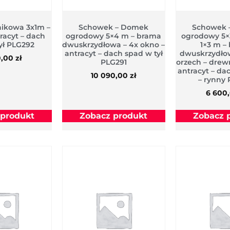
nikowa 3x1m –
Schowek – Domek
Schowek 
tracyt – dach
ogrodowy 5×4 m – brama
ogrodowy 5×
ył PLG292
dwuskrzydłowa – 4x okno –
1×3 m –
antracyt – dach spad w tył
dwuskrzydło
0,00
zł
PLG291
orzech – dre
antracyt – da
10 090,00
zł
– rynny
6 600
 produkt
Zobacz produkt
Zobacz 