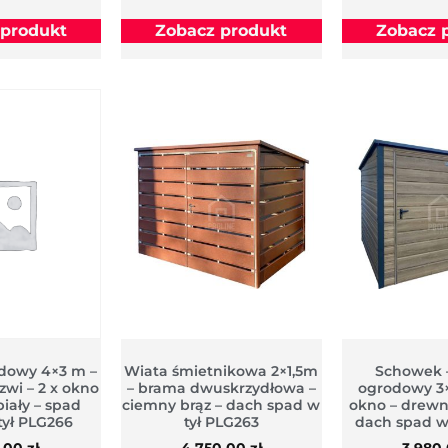
 produkt
Zobacz produkt
Zobacz 
dowy 4×3 m –
Wiata śmietnikowa 2×1,5m
Schowek 
zwi – 2 x okno
– brama dwuskrzydłowa –
ogrodowy 3×
biały – spad
ciemny brąz – dach spad w
okno – drew
tył PLG266
tył PLG263
dach spad w
0,00
zł
4 750,00
zł
3 980