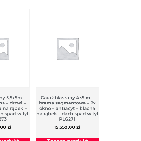
any 5,5x5m –
Garaż blaszany 4×5 m –
a – drzwi –
brama segmentowa – 2x
 na rąbek –
okno – antracyt – blacha
ch spad w tył
na rąbek – dach spad w tył
273
PLG271
,00
zł
15 550,00
zł