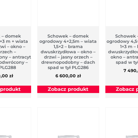
 – domek
Schowek – domek
Schowek 
×3 m + wiata
ogrodowy 4×2,5m – wiata
ogrodowy 4,5
zwi – okno –
1,5×2 – brama
1×3 m –
orzech –
dwuskrzydłowa – okno –
dwuskrzydłow
ny – antracyt
drzwi – jasny orzech –
okno – antr
odwrócony –
drewnopodobny – dach
spad w ty
 PLG288
spad w tył PLG286
7 490
0,00
zł
6 600,00
zł
 produkt
Zobacz produkt
Zobacz 