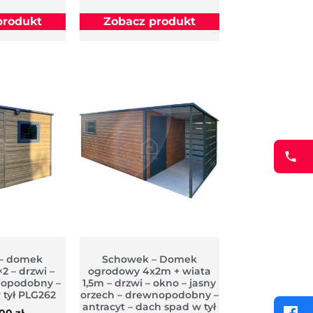
produkt
Zobacz produkt
– domek
Schowek – Domek
2 – drzwi –
ogrodowy 4x2m + wiata
nopodobny –
1,5m – drzwi – okno – jasny
 tył PLG262
orzech – drewnopodobny –
antracyt – dach spad w tył
,00
zł