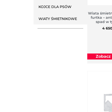
KOJCE DLA PSÓW
Wiata śmiet
furtka – an
WIATY ŚMIETNIKOWE
spad w t
4 65
Zobacz