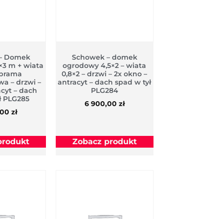
– Domek
Schowek – domek
×3 m + wiata
ogrodowy 4,5×2 – wiata
 brama
0,8×2 – drzwi – 2x okno –
a – drzwi –
antracyt – dach spad w tył
acyt – dach
PLG284
ł PLG285
6 900,00
zł
,00
zł
produkt
Zobacz produkt