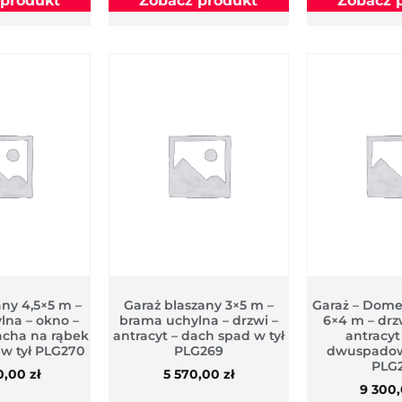
 produkt
Zobacz produkt
Zobacz 
any 4,5×5 m –
Garaż blaszany 3×5 m –
Garaż – Dom
lna – okno –
brama uchylna – drzwi –
6×4 m – drz
acha na rąbek
antracyt – dach spad w tył
antracyt
 w tył PLG270
PLG269
dwuspadow
PLG
0,00
zł
5 570,00
zł
9 300