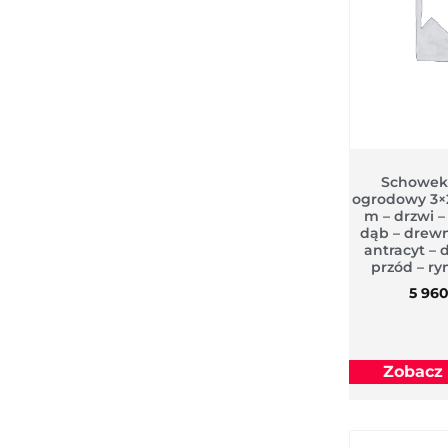
Schowek
ogrodowy 3×2
m – drzwi –
dąb – dre
antracyt –
przód – r
5 96
Zobacz