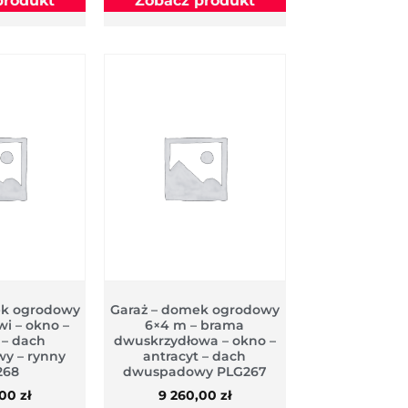
produkt
Zobacz produkt
ek ogrodowy
Garaż – domek ogrodowy
wi – okno –
6×4 m – brama
 – dach
dwuskrzydłowa – okno –
y – rynny
antracyt – dach
268
dwuspadowy PLG267
,00
zł
9 260,00
zł