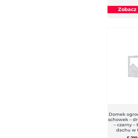
Zobacz
Domek ogro
schowek – dr
– czarny – 
dachu w 
5 21