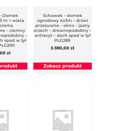
– Domek
Schowek – domek
3 m + wiata
ogrodowy 4x3m – drzwi
 brama
przesuwne – okno – jasny
wa – ciemny
orzech – drewnopodobny –
wnopodobny –
antracyt – dach spad w tył
ch spad w tył
PLG289
 PLG290
5 590,00
zł
,00
zł
produkt
Zobacz produkt