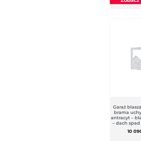
Zobacz
Garaż blasz
brama uchy
antracyt – bl
– dach spad
10 09