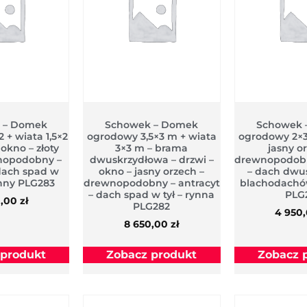
 – Domek
Schowek – Domek
Schowek 
 + wiata 1,5×2
ogrodowy 3,5×3 m + wiata
ogrodowy 2×3
 okno – złoty
3×3 m – brama
jasny o
wnopodobny –
dwuskrzydłowa – drzwi –
drewnopodobn
 dach spad w
okno – jasny orzech –
– dach dwu
ynny PLG283
drewnopodobny – antracyt
blachodachó
– dach spad w tył – rynna
PLG
0,00
zł
PLG282
4 950
8 650,00
zł
 produkt
Zobacz produkt
Zobacz 