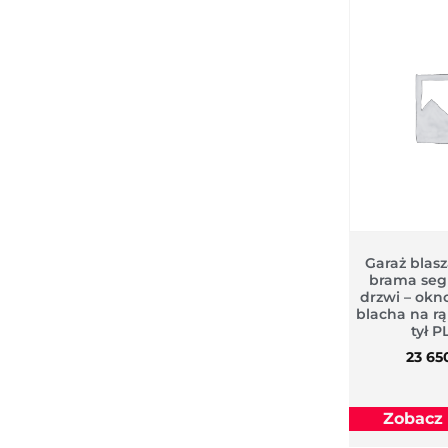
Garaż blas
brama se
drzwi – okno
blacha na ra
tył 
23 65
Zobacz