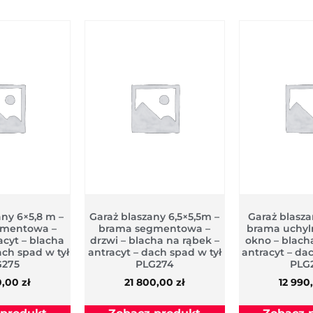
any 6×5,8 m –
Garaż blaszany 6,5×5,5m –
Garaż blasz
gmentowa –
brama segmentowa –
brama uchyln
acyt – blacha
drzwi – blacha na rąbek –
okno – blacha
ach spad w tył
antracyt – dach spad w tył
antracyt – da
G275
PLG274
PLG
0,00
zł
21 800,00
zł
12 990