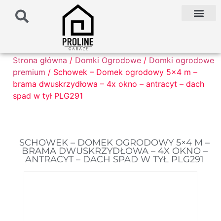
PODŁOŻE POD G
PALETA KOLO
FAQ NAJCZĘŚCIEJ ZADAWANE PYTANIA
Strona główna
/
Domki Ogrodowe
/
Domki ogrodowe
premium
/ Schowek – Domek ogrodowy 5×4 m –
brama dwuskrzydłowa – 4x okno – antracyt – dach
spad w tył PLG291
SCHOWEK – DOMEK OGRODOWY 5×4 M –
BRAMA DWUSKRZYDŁOWA – 4X OKNO –
ANTRACYT – DACH SPAD W TYŁ PLG291