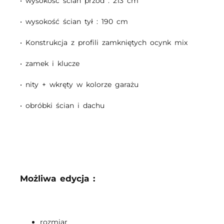
• wysokość ścian przód : 213 cm
• wysokość ścian tył : 190 cm
• Konstrukcja z profili zamkniętych ocynk mix
• zamek i klucze
• nity + wkręty w kolorze garażu
• obróbki ścian i dachu
Możliwa edycja :
rozmiar