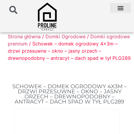
PODŁOŻE POD G
PALETA KOLO
FAQ NAJCZĘŚCIEJ ZADAWANE PYTANIA
Strona główna
/
Domki Ogrodowe
/
Domki ogrodowe
premium
/ Schowek – domek ogrodowy 4x3m –
drzwi przesuwne – okno – jasny orzech –
drewnopodobny – antracyt – dach spad w tył PLG289
SCHOWEK – DOMEK OGRODOWY 4X3M –
DRZWI PRZESUWNE – OKNO – JASNY
ORZECH – DREWNOPODOBNY –
ANTRACYT – DACH SPAD W TYŁ PLG289