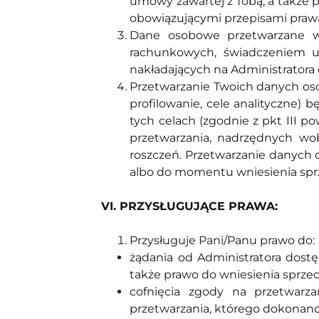
umowy zawartej z Tobą, a także 
obowiązującymi przepisami praw
Dane osobowe przetwarzane w 
rachunkowych, świadczeniem u
nakładających na Administratora 
Przetwarzanie Twoich danych oso
profilowanie, cele analityczne)
tych celach (zgodnie z pkt III 
przetwarzania, nadrzędnych wo
roszczeń. Przetwarzanie danyc
albo do momentu wniesienia spr
VI. PRZYSŁUGUJĄCE PRAWA:
Przysługuje Pani/Panu prawo do:
żądania od Administratora dostę
także prawo do wniesienia sprze
cofnięcia zgody na przetwa
przetwarzania, którego dokonano