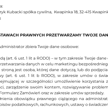
a:
tryk Kubacki spółka cywilna, Kwapinka 18, 32-415 Kwap
m
 PODSTAWACH PRAWNYCH PRZETWARZAMY TWOJE D
dministrator zbiera Twoje dane osobowe:
ą (art. 6 ust. 1 lit a RODO) – w tym zakresie Twoje da
etwarzania danych w celu marketingu bezpośredniego w o
troną jest osoba, której dane dotyczą, lub do podjęcia
 (art. 6 ust. 1 lit b RODO), w zakresie umów o świa
bejmującej w szczególności umożliwienie korzystania z
ci, zarządzenie swoim kontem, rozwiązywanie proble
 Formularz Zamówień oraz w zakresie umów sprzedaży.
ienia obowiązku prawnego ciążącego na administratorz
pisów podatkowych, rachunkowych, ustawy o świadczeni