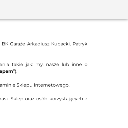
st BK Garaże Arkadiusz Kubacki, Patryk
.
lenia takie jak: my, nasze lub inne o
lepem
”).
laminie Sklepu Internetowego.
asz Sklep oraz osób korzystających z