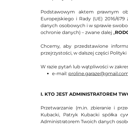
Podstawowym aktem prawnym obow
Europejskiego i Rady (UE) 2016/679 
danych osobowych i w sprawie swobod
ochronie danych) – zwane dalej „
ROD
Chcemy, aby przedstawione informa
przejrzystości, w dalszej części Polit
W razie pytań lub wątpliwości w zakr
e-mail:
proline.garaze@gmail.co
I. KTO JEST ADMINISTRATOREM T
Przetwarzanie (m.in. zbieranie i 
Kubacki, Patryk Kubacki spółka cy
Administratorem Twoich danych osobo