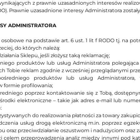
wynikających z prawnie uzasadnionych interesów realizo
f RODO). Prawnie uzasadnione interesy Administratora zosta
ESY ADMINISTRATORA
sobowe na podstawie art. 6 ust. 1 lit f RODO tj. na pot
eciej, do których należą:
ałania Sklepu, jeśli złożysz taką reklamację;
dniego produktów lub usług Administratora polegając
 Tobie reklam zgodnie z wcześniej przeglądanymi prze
ośredniego produktów lub usług Administratora, 
formie profilowania;
redniego poprzez kontaktowanie się z Tobą, dostępny
rodki elektroniczne – takie jak adres e-mail lub nume
):
ystywanych do realizowania płatności za towary zakupio
czenia usług drogą elektroniczną m.in. poprzez egze
pu oraz przeciwdziałanie oszustwom i nadużyciom oraz 
i celem przeprowadzenia analiz między innymi pod kąt