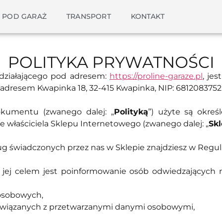
 POD GARAŻ
TRANSPORT
KONTAKT
POLITYKA PRYWATNOŚCI
działającego pod adresem:
https://proline-garaze.pl
, je
 adresem Kwapinka 18, 32-415 Kwapinka, NIP: 6812083752
okumentu (zwanego dalej: „
Polityką
”) użyte są okreś
 właściciela Sklepu Internetowego (zwanego dalej: „
Sk
ug świadczonych przez nas w Sklepie znajdziesz w Regu
– jej celem jest poinformowanie osób odwiedzających n
osobowych,
związanych z przetwarzanymi danymi osobowymi,