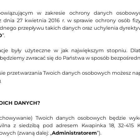
iązującym w zakresie ochrony danych osobowych
z dnia 27 kwietnia 2016 r. w sprawie ochrony osób f
nego przepływu takich danych oraz uchylenia dyrekty
O
”.
cje były użyteczne w jak największym stopniu. Dlat
yki będziemy zwracać się do Państwa w sposób bezpośredni
esie przetwarzania Twoich danych osobowych możesz nap
m
WOICH DANYCH?
przechowywanie) Twoich danych osobowych będzie wy
wilna z siedzibą pod adresem Kwapinka 18, 32-415 
wych (zwaną dalej: „
Administratorem
”).