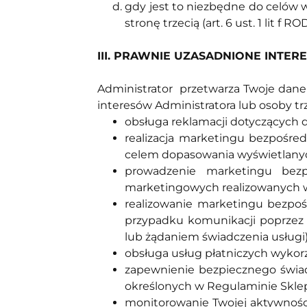
gdy jest to niezbędne do celów 
stronę trzecią (art. 6 ust. 1 lit 
III. PRAWNIE UZASADNIONE INTER
Administrator przetwarza Twoje dane o
interesów Administratora lub osoby trz
obsługa reklamacji dotyczących dzi
realizacja marketingu bezpośre
celem dopasowania wyświetlanych
prowadzenie marketingu bezp
marketingowych realizowanych w 
realizowanie marketingu bezpoś
przypadku komunikacji poprzez ś
lub żądaniem świadczenia usługi
obsługa usług płatniczych wykorz
zapewnienie bezpiecznego świad
określonych w Regulaminie Skle
monitorowanie Twojej aktywnośc