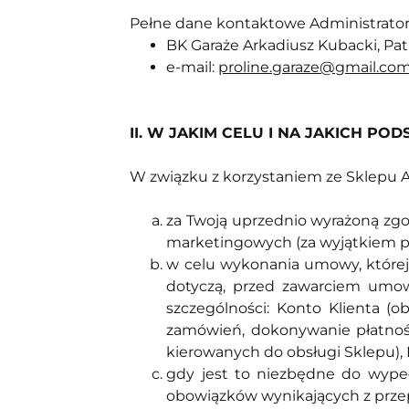
Pełne dane kontaktowe Administrator
BK Garaże Arkadiusz Kubacki, Pa
e-mail:
proline.garaze@gmail.co
II. W JAKIM CELU I NA JAKICH
W związku z korzystaniem ze Sklepu A
za Twoją uprzednio wyrażoną zgod
marketingowych (za wyjątkiem prz
w celu wykonania umowy, której s
dotyczą, przed zawarciem umowy
szczególności: Konto Klienta (o
zamówień, dokonywanie płatnoś
kierowanych do obsługi Sklepu),
gdy jest to niezbędne do wypełn
obowiązków wynikających z prze