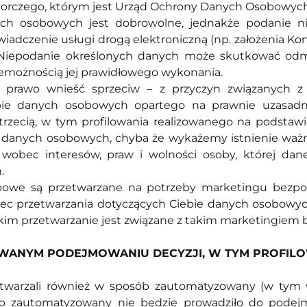
dzorczego, którym jest Urząd Ochrony Danych Osobowyc
ch osobowych jest dobrowolne, jednakże podanie ni
adczenie usługi drogą elektroniczną (np. założenia Kon
y. Niepodanie określonych danych może skutkować o
niemożnością jej prawidłowego wykonania.
awo wnieść sprzeciw – z przyczyn związanych z T
ebie danych osobowych opartego na prawnie uzasadn
 trzecią, w tym profilowania realizowanego na podstaw
h danych osobowych, chyba że wykażemy istnienie wa
wobec interesów, praw i wolności osoby, której dane
.
sobowe są przetwarzane na potrzeby marketingu bez
c przetwarzania dotyczących Ciebie danych osobowyc
jakim przetwarzanie jest związane z takim marketingiem
OWANYM PODEJMOWANIU DECYZJI, W TYM PROFIL
arzali również w sposób zautomatyzowany (w tym w 
zautomatyzowany nie będzie prowadziło do podejmo