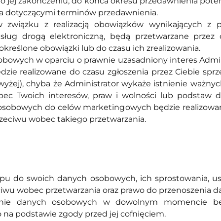
po jej zakończeniu, do końca okresu przedawnienia pot
a dotyczącymi terminów przedawnienia.
związku z realizacją obowiązków wynikających z p
sług drogą elektroniczną, będą przetwarzane przez
określone obowiązki lub do czasu ich zrealizowania.
bowych w oparciu o prawnie uzasadniony interes Admini
 będzie realizowane do czasu zgłoszenia przez Ciebie s
powyżej), chyba że Administrator wykaże istnienie waż
bec Twoich interesów, praw i wolności lub podstaw d
h osobowych do celów marketingowych będzie realizow
zeciwu wobec takiego przetwarzania.
pu do swoich danych osobowych, ich sprostowania, usun
ciwu wobec przetwarzania oraz prawo do przenoszenia d
rzanie danych osobowych w dowolnym momencie 
 na podstawie zgody przed jej cofnięciem.