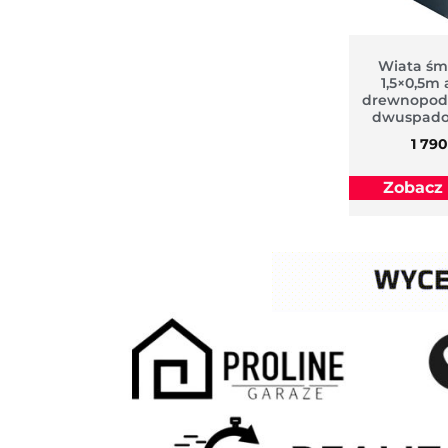
Wiata śm
1,5×0,5m 
drewnopod
dwuspado
1 79
Zobacz