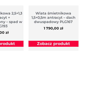
kowa 2,5×1,3
Wiata śmietnikowa
acyt +
1,5×0,5m antracyt – dach
ny – spad w
dwuspadowy PLG167
LG193
1 790,00
zł
,00
zł
produkt
Zobacz produkt