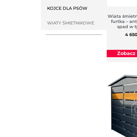
KOJCE DLA PSÓW
Wiata śmiet
furtka – an
WIATY ŚMIETNIKOWE
spad w t
4 65
Zobacz