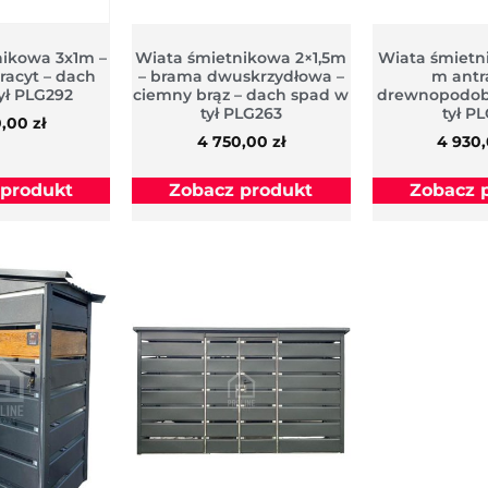
nikowa 3x1m –
Wiata śmietnikowa 2×1,5m
Wiata śmietni
tracyt – dach
– brama dwuskrzydłowa –
m antr
ył PLG292
ciemny brąz – dach spad w
drewnopodob
tył PLG263
tył P
0,00
zł
4 750,00
zł
4 930
 produkt
Zobacz produkt
Zobacz 