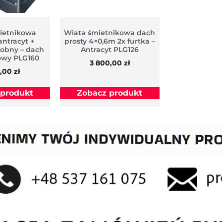
ietnikowa
Wiata śmietnikowa dach
antracyt +
prosty 4×0,6m 2x furtka –
obny – dach
Antracyt PLG126
wy PLG160
3 800,00
zł
0,00
zł
 produkt
Zobacz produkt