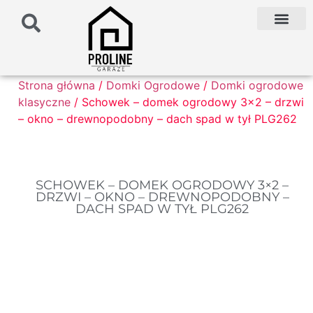
PODŁOŻE POD G
PALETA KOLO
FAQ NAJCZĘŚCIEJ ZADAWANE PYTANIA
Strona główna
/
Domki Ogrodowe
/
Domki ogrodowe
klasyczne
/ Schowek – domek ogrodowy 3×2 – drzwi
– okno – drewnopodobny – dach spad w tył PLG262
SCHOWEK – DOMEK OGRODOWY 3×2 –
DRZWI – OKNO – DREWNOPODOBNY –
DACH SPAD W TYŁ PLG262