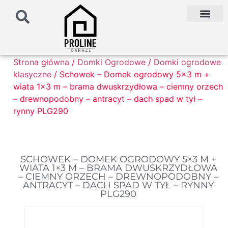
PODŁOŻE POD G
PALETA KOLO
FAQ NAJCZĘŚCIEJ ZADAWANE PYTANIA
Strona główna
/
Domki Ogrodowe
/
Domki ogrodowe
klasyczne
/ Schowek – Domek ogrodowy 5×3 m +
wiata 1×3 m – brama dwuskrzydłowa – ciemny orzech
– drewnopodobny – antracyt – dach spad w tył –
rynny PLG290
SCHOWEK – DOMEK OGRODOWY 5×3 M +
WIATA 1×3 M – BRAMA DWUSKRZYDŁOWA
– CIEMNY ORZECH – DREWNOPODOBNY –
ANTRACYT – DACH SPAD W TYŁ – RYNNY
PLG290