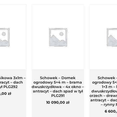
nikowa 3x1m –
Schowek – Domek
Schowek 
tracyt – dach
ogrodowy 5×4 m – brama
ogrodowy 5×
ył PLG292
dwuskrzydłowa – 4x okno –
1×3 m –
antracyt – dach spad w tył
dwuskrzydło
0,00
zł
PLG291
orzech – dre
antracyt – da
10 090,00
zł
– rynny
6 600