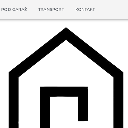
Strona główna
/ Dziękujemy za uzupełnienie formularza
 POD GARAŻ
TRANSPORT
KONTAKT