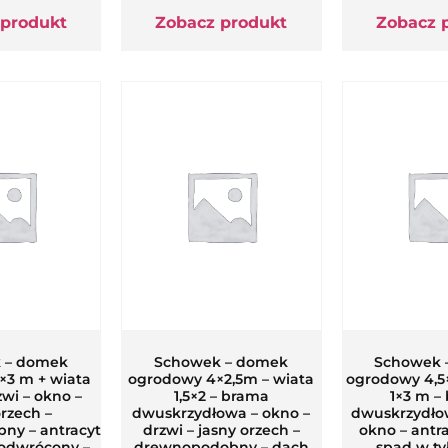
 produkt
Zobacz produkt
Zobacz 
 – domek
Schowek – domek
Schowek 
×3 m + wiata
ogrodowy 4×2,5m – wiata
ogrodowy 4,5
zwi – okno –
1,5×2 – brama
1×3 m –
orzech –
dwuskrzydłowa – okno –
dwuskrzydłow
ny – antracyt
drzwi – jasny orzech –
okno – antr
odwrócony –
drewnopodobny – dach
spad w ty