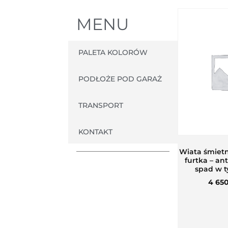
MENU
PALETA KOLORÓW
PODŁOŻE POD GARAŻ
TRANSPORT
KONTAKT
Wiata śmiet
furtka – an
spad w t
4 65