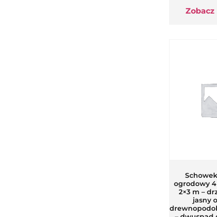
Zobacz
Schowek
ogrodowy 4
2×3 m – dr
jasny 
drewnopodob
– dwuspad 