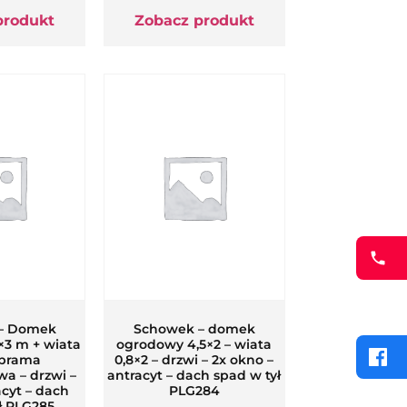
produkt
Zobacz produkt
– Domek
Schowek – domek
×3 m + wiata
ogrodowy 4,5×2 – wiata
 brama
0,8×2 – drzwi – 2x okno –
a – drzwi –
antracyt – dach spad w tył
acyt – dach
PLG284
ł PLG285