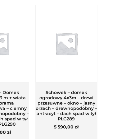
– Domek
Schowek – domek
3 m + wiata
ogrodowy 4x3m – drzwi
 brama
przesuwne – okno – jasny
wa – ciemny
orzech – drewnopodobny –
wnopodobny –
antracyt – dach spad w tył
ch spad w tył
PLG289
 PLG290
5 590,00
zł
,00
zł