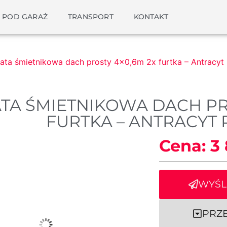
 POD GARAŻ
TRANSPORT
KONTAKT
ata śmietnikowa dach prosty 4×0,6m 2x furtka – Antracy
TA ŚMIETNIKOWA DACH PR
FURTKA – ANTRACYT 
Cena:
3
WYŚL
PRZ