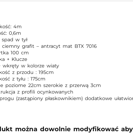
okość: 4m
ść: 0,6m
 spad w tył
: ciemny grafit – antracyt mat BTX 7016
rtka 100 cm
ka + Klucze
+ wkręty w kolorze wiaty
kość z przodu : 195cm
ość z tyłu : 175cm
le poziome 22cm szerokie z przerwą 3cm
rukcja z profili ocynkowanych
 progu (zastąpiony płaskownikiem) dodatkowe ułatwi
dukt można dowolnie modyfikować aby