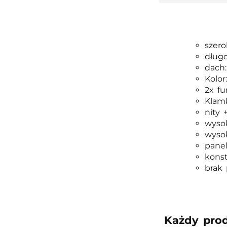
szer
długo
dach:
Kolor
2x fu
Klam
nity 
wyso
wysok
pane
konst
brak
Każdy pro