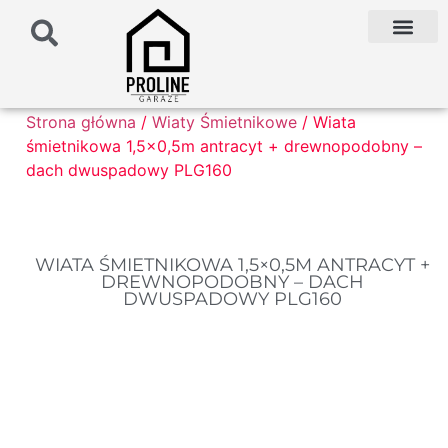
PODŁOŻE POD G
PALETA KOLO
FAQ NAJCZĘŚCIEJ ZADAWANE PYTANIA
Strona główna
/
Wiaty Śmietnikowe
/ Wiata
śmietnikowa 1,5×0,5m antracyt + drewnopodobny –
dach dwuspadowy PLG160
WIATA ŚMIETNIKOWA 1,5×0,5M ANTRACYT +
DREWNOPODOBNY – DACH
DWUSPADOWY PLG160