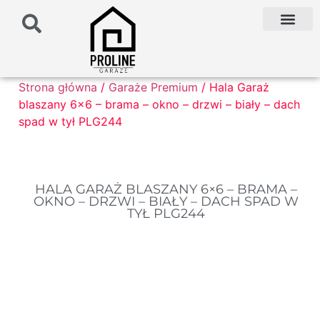
PODŁOŻE POD G
PALETA KOLO
FAQ NAJCZĘŚCIEJ ZADAWANE PYTANIA
Strona główna
/
Garaże Premium
/ Hala Garaż
blaszany 6×6 – brama – okno – drzwi – biały – dach
spad w tył PLG244
HALA GARAŻ BLASZANY 6×6 – BRAMA –
OKNO – DRZWI – BIAŁY – DACH SPAD W
TYŁ PLG244