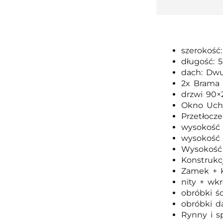
szerokość
długość: 
dach: Dwu
2x Brama 
drzwi 90×
Okno Uchy
Przetłocz
wysokość 
wysokość 
Wysokość 
Konstrukc
Zamek + 
nity + wk
obróbki ś
obróbki d
Rynny i s