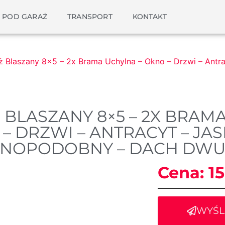
 POD GARAŻ
TRANSPORT
KONTAKT
ż Blaszany 8×5 – 2x Brama Uchylna – Okno – Drzwi – Antr
 BLASZANY 8×5 – 2X BRAM
– DRZWI – ANTRACYT – JA
NOPODOBNY – DACH DWU
Cena:
1
WYŚL