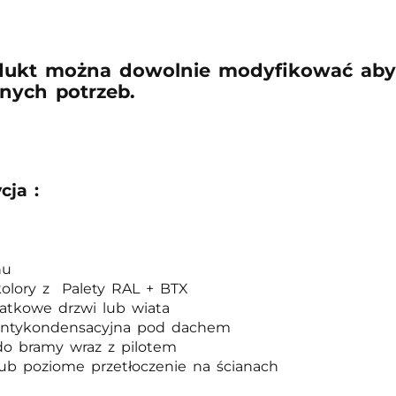
dukt można dowolnie modyfikować aby
nych potrzeb.
cja :
hu
olory z Palety RAL + BTX
atkowe drzwi lub wiata
antykondensacyjna pod dachem
o bramy wraz z pilotem
ub poziome przetłoczenie na ścianach