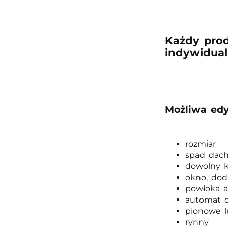
Każdy pro
indywidual
Możliwa edy
rozmiar
spad dac
dowolny k
okno, dod
powłoka 
automat d
pionowe l
rynny