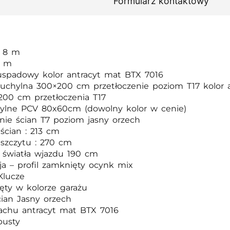
Formularz kontaktowy
: 8 m
5 m
spadowy kolor antracyt mat BTX 7016
uchylna 300×200 cm przetłoczenie poziom T17 kolor 
200 cm przetłoczenia T17
lne PCV 80x60cm (dowolny kolor w cenie)
enie ścian T7 poziom jasny orzech
ścian : 213 cm
szczytu : 270 cm
światła wjazdu 190 cm
ja – profil zamknięty ocynk mix
Klucze
ręty w kolorze garażu
cian Jasny orzech
achu antracyt mat BTX 7016
pusty