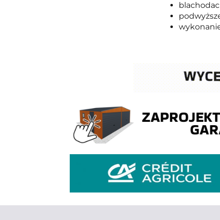
blachoda
podwyższe
wykonanie