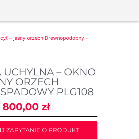
acyt – jasny orzech Drewnopodobny –
A UCHYLNA – OKNO
SNY ORZECH
SPADOWY PLG108
5 800,00
zł
IJ ZAPYTANIE O PRODUKT