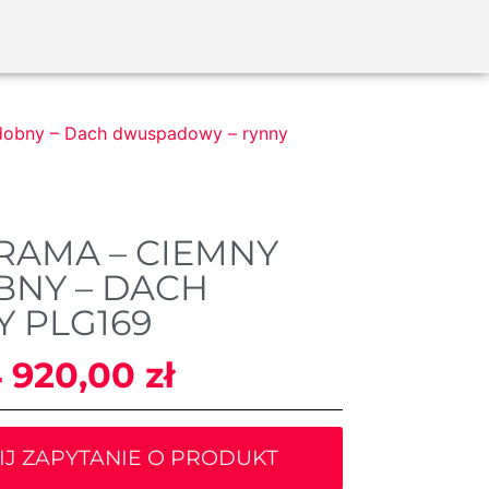
odobny – Dach dwuspadowy – rynny
BRAMA – CIEMNY
NY – DACH
 PLG169
4 920,00
zł
IJ ZAPYTANIE O PRODUKT