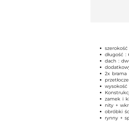
szerokość
długość :
dach : dw
dodatkow
2x brama 
przetłocz
wysokość 
Konstrukc
zamek i k
nity + wk
obróbki ś
rynny + s