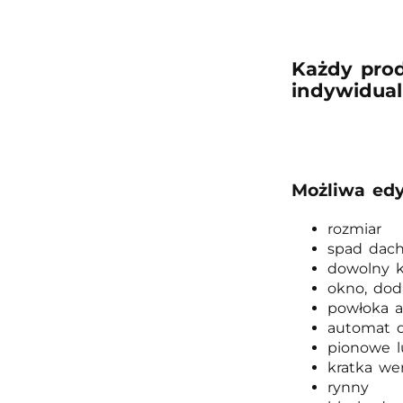
Każdy pro
indywidual
Możliwa edy
rozmiar
spad dac
dowolny k
okno, dod
powłoka 
automat d
pionowe l
kratka we
rynny