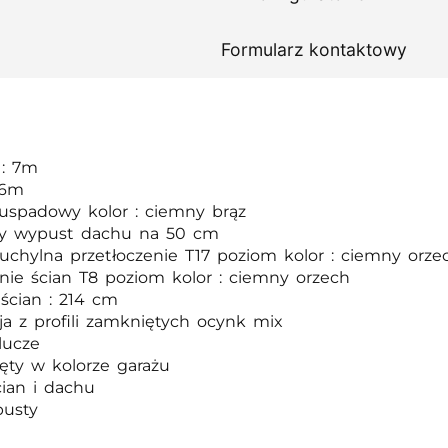
Formularz kontaktowy
 : 7m
 6m
uspadowy kolor : ciemny brąz
y wypust dachu na 50 cm
uchylna przetłoczenie T17 poziom kolor : ciemny orze
enie ścian T8 poziom kolor : ciemny orzech
ścian : 214 cm
ja z profili zamkniętych ocynk mix
lucze
ręty w kolorze garażu
cian i dachu
pusty