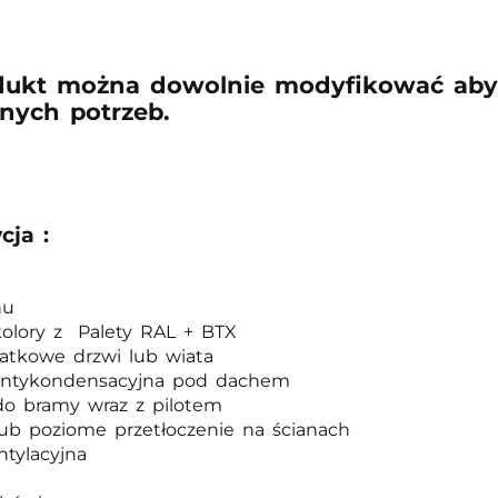
dukt można dowolnie modyfikować aby
nych potrzeb.
cja :
hu
olory z Palety RAL + BTX
atkowe drzwi lub wiata
antykondensacyjna pod dachem
o bramy wraz z pilotem
ub poziome przetłoczenie na ścianach
ntylacyjna