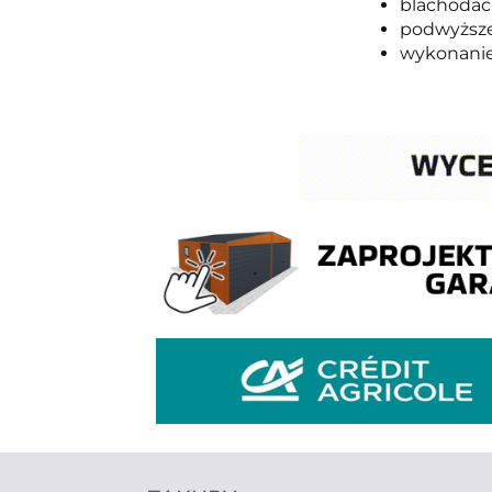
blachoda
podwyższe
wykonanie