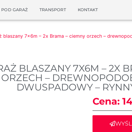
 POD GARAŻ
TRANSPORT
KONTAKT
ż blaszany 7x6m – 2x Brama – ciemny orzech – drewnop
AŻ BLASZANY 7X6M – 2X 
ORZECH – DREWNOPODOB
DWUSPADOWY – RYNNY
Cena:
1
WYŚL