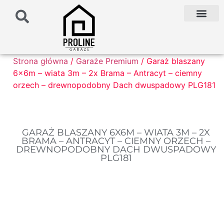
PODŁOŻE POD G
PALETA KOLO
FAQ NAJCZĘŚCIEJ ZADAWANE PYTANIA
Strona główna
/
Garaże Premium
/ Garaż blaszany
6x6m – wiata 3m – 2x Brama – Antracyt – ciemny
orzech – drewnopodobny Dach dwuspadowy PLG181
GARAŻ BLASZANY 6X6M – WIATA 3M – 2X
BRAMA – ANTRACYT – CIEMNY ORZECH –
DREWNOPODOBNY DACH DWUSPADOWY
PLG181