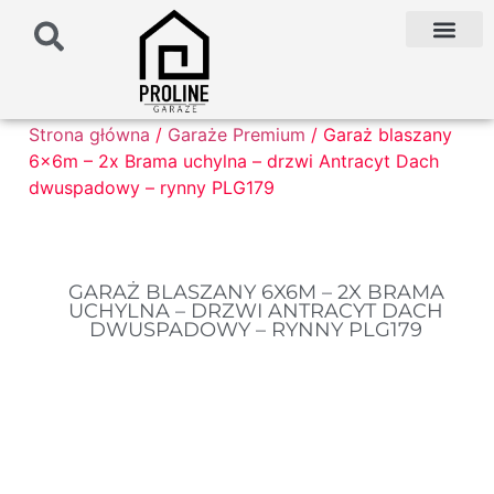
PODŁOŻE POD G
PALETA KOLO
FAQ NAJCZĘŚCIEJ ZADAWANE PYTANIA
Strona główna
/
Garaże Premium
/ Garaż blaszany
6x6m – 2x Brama uchylna – drzwi Antracyt Dach
dwuspadowy – rynny PLG179
GARAŻ BLASZANY 6X6M – 2X BRAMA
UCHYLNA – DRZWI ANTRACYT DACH
DWUSPADOWY – RYNNY PLG179