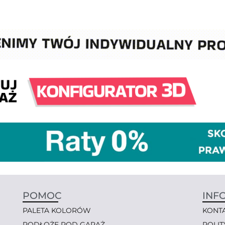
POMOC
INF
PALETA KOLORÓW
KONT
PODŁOŻE POD GARAŻ
POLI