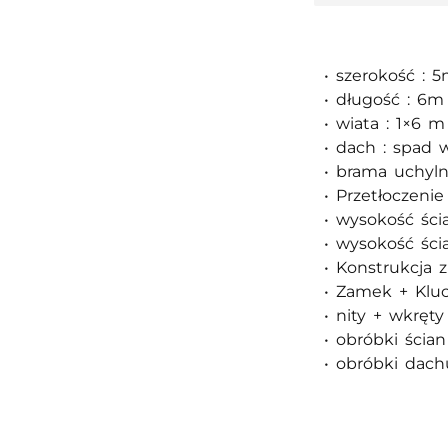
• szerokość : 
• długość : 6m
• wiata : 1×6 
• dach : spad w
• brama uchyln
• Przetłoczeni
• wysokość ści
• wysokość ści
• Konstrukcja 
• Zamek + Klu
• nity + wkręt
• obróbki ścian
• obróbki dach