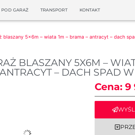
 POD GARAŻ
TRANSPORT
KONTAKT
ż blaszany 5x6m – wiata 1m – brama – antracyt – dach sp
AŻ BLASZANY 5X6M – WIAT
ANTRACYT – DACH SPAD W
Cena:
9
WYŚL
PRZ