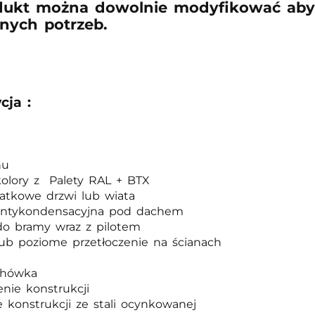
dukt można dowolnie modyfikować aby
nych potrzeb.
cja :
hu
olory z Palety RAL + BTX
atkowe drzwi lub wiata
antykondensacyjna pod dachem
o bramy wraz z pilotem
ub poziome przetłoczenie na ścianach
chówka
nie konstrukcji
 konstrukcji ze stali ocynkowanej