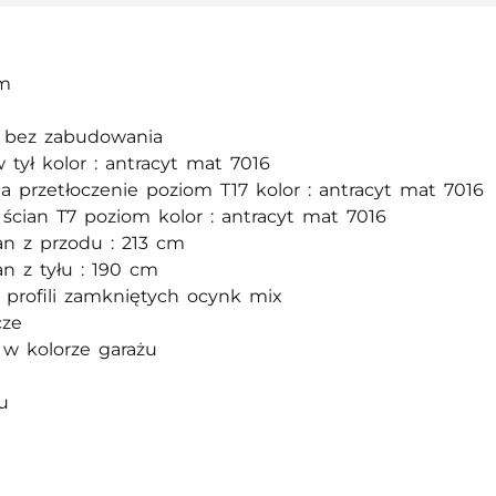
5m
m bez zabudowania
 tył kolor : antracyt mat 7016
a przetłoczenie poziom T17 kolor : antracyt mat 7016
e ścian T7 poziom kolor : antracyt mat 7016
an z przodu : 213 cm
an z tyłu : 190 cm
z profili zamkniętych ocynk mix
cze
y w kolorze garażu
u