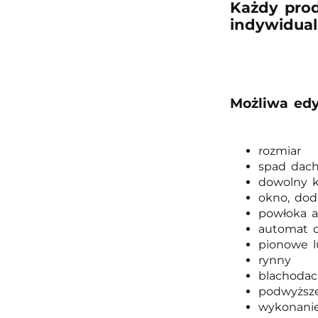
Każdy pro
indywidual
Możliwa edy
rozmiar
spad dac
dowolny k
okno, dod
powłoka 
automat d
pionowe l
rynny
blachoda
podwyższe
wykonanie