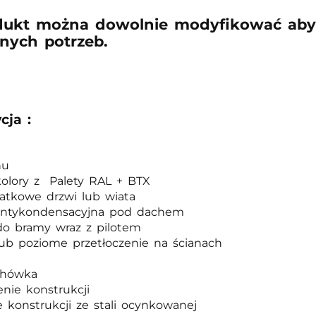
dukt można dowolnie modyfikować aby
nych potrzeb.
cja :
hu
olory z Palety RAL + BTX
atkowe drzwi lub wiata
antykondensacyjna pod dachem
o bramy wraz z pilotem
ub poziome przetłoczenie na ścianach
chówka
nie konstrukcji
 konstrukcji ze stali ocynkowanej