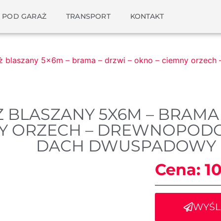
 POD GARAŻ
TRANSPORT
KONTAKT
ż blaszany 5x6m – brama – drzwi – okno – ciemny orzech 
 BLASZANY 5X6M – BRAMA 
Y ORZECH – DREWNOPODOB
DACH DWUSPADOWY 
Cena:
1
WYŚL