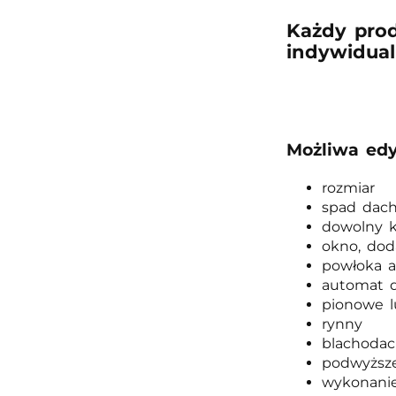
Każdy pro
indywidual
Możliwa edy
rozmiar
spad dac
dowolny k
okno, dod
powłoka 
automat d
pionowe l
rynny
blachoda
podwyższe
wykonanie