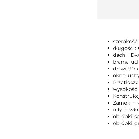
szerokość
długość :
dach : Dw
brama uch
drzwi 90 c
okno uch
Przetłocz
wysokość 
Konstrukc
Zamek + 
nity + wk
obróbki ś
obróbki d