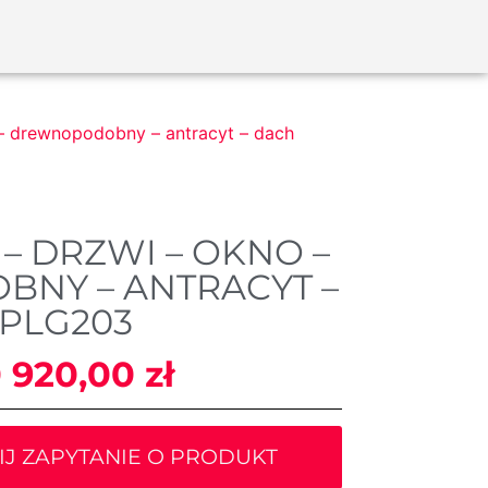
– drewnopodobny – antracyt – dach
– DRZWI – OKNO –
NY – ANTRACYT –
PLG203
0 920,00
zł
IJ ZAPYTANIE O PRODUKT