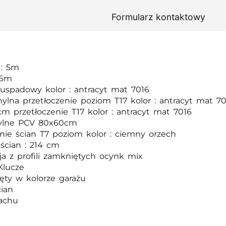
Formularz kontaktowy
 : 5m
 6m
uspadowy kolor : antracyt mat 7016
ylna przetłoczenie poziom T17 kolor : antracyt mat 70
m przetłoczenie T17 kolor : antracyt mat 7016
ylne PCV 80x60cm
enie ścian T7 poziom kolor : ciemny orzech
ścian : 214 cm
ja z profili zamkniętych ocynk mix
Klucze
ręty w kolorze garażu
cian
achu