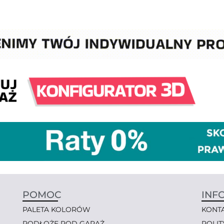
POMOC
INF
PALETA KOLORÓW
KONT
PODŁOŻE POD GARAŻ
POLI