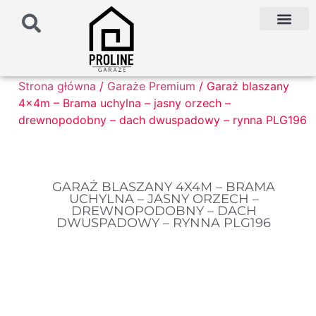
PODŁOŻE POD G
PALETA KOLO
FAQ NAJCZĘŚCIEJ ZADAWANE PYTANIA
Strona główna
/
Garaże Premium
/ Garaż blaszany
4x4m – Brama uchylna – jasny orzech –
drewnopodobny – dach dwuspadowy – rynna PLG196
GARAŻ BLASZANY 4X4M – BRAMA
UCHYLNA – JASNY ORZECH –
DREWNOPODOBNY – DACH
DWUSPADOWY – RYNNA PLG196