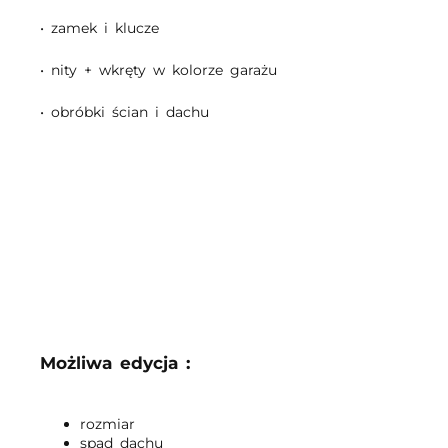
• zamek i klucze
• nity + wkręty w kolorze garażu
• obróbki ścian i dachu
Możliwa edycja :
rozmiar
spad dachu