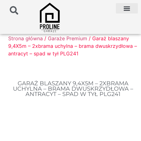
PODŁOŻE POD G
PALETA KOLO
FAQ NAJCZĘŚCIEJ ZADAWANE PYTANIA
Strona główna
/
Garaże Premium
/ Garaż blaszany
9,4X5m – 2xbrama uchylna – brama dwuskrzydłowa –
antracyt – spad w tył PLG241
GARAŻ BLASZANY 9,4X5M – 2XBRAMA
UCHYLNA – BRAMA DWUSKRZYDŁOWA –
ANTRACYT – SPAD W TYŁ PLG241