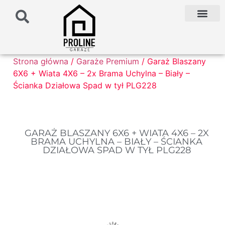
PODŁOŻE POD G
PALETA KOLO
FAQ NAJCZĘŚCIEJ ZADAWANE PYTANIA
Strona główna
/
Garaże Premium
/ Garaż Blaszany
6X6 + Wiata 4X6 – 2x Brama Uchylna – Biały –
Ścianka Działowa Spad w tył PLG228
GARAŻ BLASZANY 6X6 + WIATA 4X6 – 2X
BRAMA UCHYLNA – BIAŁY – ŚCIANKA
DZIAŁOWA SPAD W TYŁ PLG228