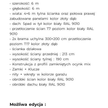
• szerokość: 6 m
• głębokość: 6 m
• wiata: 4×6 m tylna ścianka oraz połowa prawej
zabudowane panelami kolor złoty dąb
• dach: Spad w tył kolor biały RAL 9010
• przetłoczenie ścian T7 poziom kolor biały RAL
9010
• 2x brama uchylna 300×200 cm przetłoczenie
poziom T17 kolor złoty dąb
• ścianka działowa
• wysokość ściany przedniej : 213 cm
• wysokość ściany tylnej : 190 cm
• Konstrukcja z profili zamkniętych ocynk mix
• Zamki + Klucze
• nity + wkręty w kolorze garażu
• obróbki ścian kolor biały RAL 9010
• obróbki dachu biały RAL 9010
Możliwa edycja :