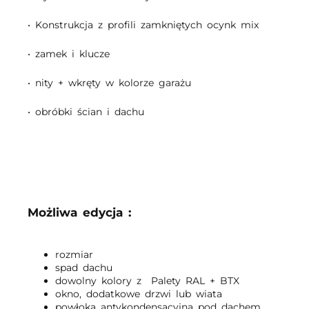
• Konstrukcja z profili zamkniętych ocynk mix
• zamek i klucze
• nity + wkręty w kolorze garażu
• obróbki ścian i dachu
Możliwa edycja :
rozmiar
spad dachu
dowolny kolory z Palety RAL + BTX
okno, dodatkowe drzwi lub wiata
powłoka antykondensacyjna pod dachem