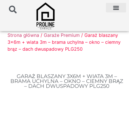
PODŁOŻE POD G
PALETA KOLO
FAQ NAJCZĘŚCIEJ ZADAWANE PYTANIA
Strona główna
/
Garaże Premium
/ Garaż blaszany
3x6m + wiata 3m – brama uchylna – okno – ciemny
brąz – dach dwuspadowy PLG250
GARAŻ BLASZANY 3X6M + WIATA 3M –
BRAMA UCHYLNA – OKNO – CIEMNY BRĄZ
– DACH DWUSPADOWY PLG250