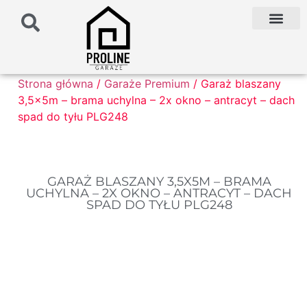
PODŁOŻE POD G
PALETA KOLO
FAQ NAJCZĘŚCIEJ ZADAWANE PYTANIA
Strona główna
/
Garaże Premium
/ Garaż blaszany
3,5x5m – brama uchylna – 2x okno – antracyt – dach
spad do tyłu PLG248
GARAŻ BLASZANY 3,5X5M – BRAMA
UCHYLNA – 2X OKNO – ANTRACYT – DACH
SPAD DO TYŁU PLG248