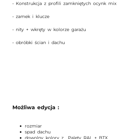
• Konstrukcja z profili zamkniętych ocynk mix
• zamek i klucze
• nity + wkręty w kolorze garażu
• obróbki ścian i dachu
Możliwa edycja :
rozmiar
spad dachu
dowolny kolory z Palety RAL + BTX