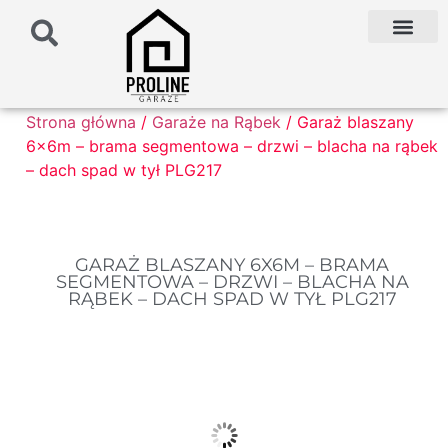
PODŁOŻE POD G
PALETA KOLO
FAQ NAJCZĘŚCIEJ ZADAWANE PYTANIA
Strona główna
/
Garaże na Rąbek
/ Garaż blaszany
6x6m – brama segmentowa – drzwi – blacha na rąbek
– dach spad w tył PLG217
GARAŻ BLASZANY 6X6M – BRAMA
SEGMENTOWA – DRZWI – BLACHA NA
RĄBEK – DACH SPAD W TYŁ PLG217