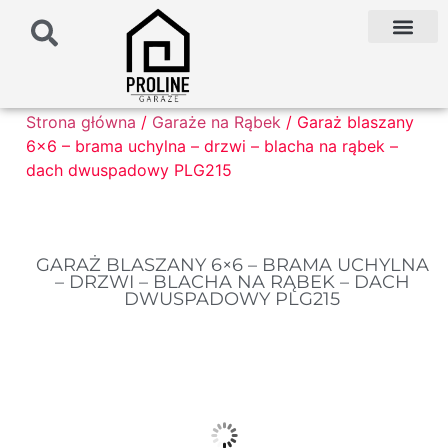
PODŁOŻE POD G
PALETA KOLO
FAQ NAJCZĘŚCIEJ ZADAWANE PYTANIA
Strona główna
/
Garaże na Rąbek
/ Garaż blaszany
6×6 – brama uchylna – drzwi – blacha na rąbek –
dach dwuspadowy PLG215
GARAŻ BLASZANY 6×6 – BRAMA UCHYLNA
– DRZWI – BLACHA NA RĄBEK – DACH
DWUSPADOWY PLG215