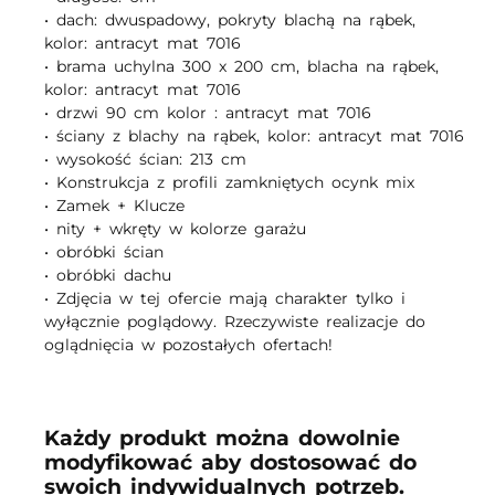
• dach: dwuspadowy, pokryty blachą na rąbek, 
kolor: antracyt mat 7016

• brama uchylna 300 x 200 cm, blacha na rąbek, 
kolor: antracyt mat 7016

• drzwi 90 cm kolor : antracyt mat 7016

• ściany z blachy na rąbek, kolor: antracyt mat 7016

• wysokość ścian: 213 cm

• Konstrukcja z profili zamkniętych ocynk mix

• Zamek + Klucze

• nity + wkręty w kolorze garażu

• obróbki ścian

• obróbki dachu

• Zdjęcia w tej ofercie mają charakter tylko i 
wyłącznie poglądowy. Rzeczywiste realizacje do 
oglądnięcia w pozostałych ofertach!
Każdy produkt można dowolnie
modyfikować aby dostosować do
swoich indywidualnych potrzeb.