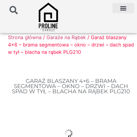
PODŁOŻE POD G
PALETA KOLO
FAQ NAJCZĘŚCIEJ ZADAWANE PYTANIA
Strona główna
/
Garaże na Rąbek
/ Garaż blaszany
4×6 – brama segmentowa – okno – drzwi – dach spad
w tył – blacha na rąbek PLG210
GARAŻ BLASZANY 4×6 – BRAMA
SEGMENTOWA – OKNO – DRZWI – DACH
SPAD W TYŁ – BLACHA NA RĄBEK PLG210