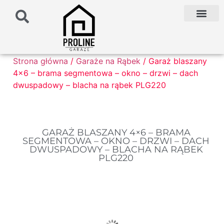
PODŁOŻE POD G
PALETA KOLO
FAQ NAJCZĘŚCIEJ ZADAWANE PYTANIA
Strona główna
/
Garaże na Rąbek
/ Garaż blaszany
4×6 – brama segmentowa – okno – drzwi – dach
dwuspadowy – blacha na rąbek PLG220
GARAŻ BLASZANY 4×6 – BRAMA
SEGMENTOWA – OKNO – DRZWI – DACH
DWUSPADOWY – BLACHA NA RĄBEK
PLG220