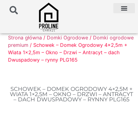
PODŁOŻE POD G
PALETA KOLO
FAQ NAJCZĘŚCIEJ ZADAWANE PYTANIA
Strona główna
/
Domki Ogrodowe
/
Domki ogrodowe
premium
/ Schowek – Domek Ogrodowy 4×2,5m +
Wiata 1×2,5m – Okno – Drzwi – Antracyt – dach
Dwuspadowy – rynny PLG165
SCHOWEK – DOMEK OGRODOWY 4×2,5M +
WIATA 1×2,5M – OKNO – DRZWI – ANTRACYT
– DACH DWUSPADOWY – RYNNY PLG165