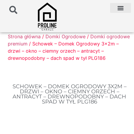
PODŁOŻE POD G
PALETA KOLO
FAQ NAJCZĘŚCIEJ ZADAWANE PYTANIA
Strona główna
/
Domki Ogrodowe
/
Domki ogrodowe
premium
/ Schowek – Domek Ogrodowy 3x2m –
drzwi – okno – ciemny orzech – antracyt –
drewnopodobny – dach spad w tył PLG186
SCHOWEK – DOMEK OGRODOWY 3X2M –
DRZWI – OKNO – CIEMNY ORZECH –
ANTRACYT – DREWNOPODOBNY – DACH
SPAD W TYŁ PLG186