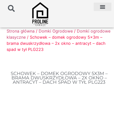
PODŁOŻE POD G
PALETA KOLO
FAQ NAJCZĘŚCIEJ ZADAWANE PYTANIA
Strona główna
/
Domki Ogrodowe
/
Domki ogrodowe
klasyczne
/ Schowek – domek ogrodowy 5x3m –
brama dwuskrzydłowa – 2x okno – antracyt – dach
spad w tył PLG223
SCHOWEK – DOMEK OGRODOWY 5X3M –
BRAMA DWUSKRZYDŁOWA – 2X OKNO –
ANTRACYT – DACH SPAD W TYŁ PLG223