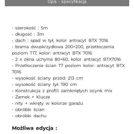
Opis - specyfikacja
• szerokość : 5m
• długość : 3m
• dach : spad w tył, kolor antracyt BTX 7016
• brama dwuskrzydłowa 200×200, przetłoczenia
poziom T17, kolor: antracyt BTX 7016
• 2 x okna uchylna 80×60, kolor antracyt BTX7016
• Przetłoczenie ścian T7 poziom kolor: antracyt BTX
7016
• wysokość ściany przód: 213 cm
• wysokość ściany tył: 190 cm
• Konstrukcja z profili zamkniętych ocynk mix
• Zamek + Klucze
• nity + wkręty w kolorze garażu
• obróbki ścian
Możliwa edycja :