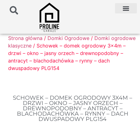
PODŁOŻE POD G
PALETA KOLO
FAQ NAJCZĘŚCIEJ ZADAWANE PYTANIA
Strona główna
/
Domki Ogrodowe
/
Domki ogrodowe
klasyczne
/ Schowek – domek ogrodowy 3x4m –
drzwi – okno – jasny orzech – drewnopodobny –
antracyt – blachodachówka – rynny – dach
dwuspadowy PLG154
SCHOWEK – DOMEK OGRODOWY 3X4M –
DRZWI – OKNO – JASNY ORZECH –
DREWNOPODOBNY – ANTRACYT –
BLACHODACHÓWKA – RYNNY – DACH
DWUSPADOWY PLG154