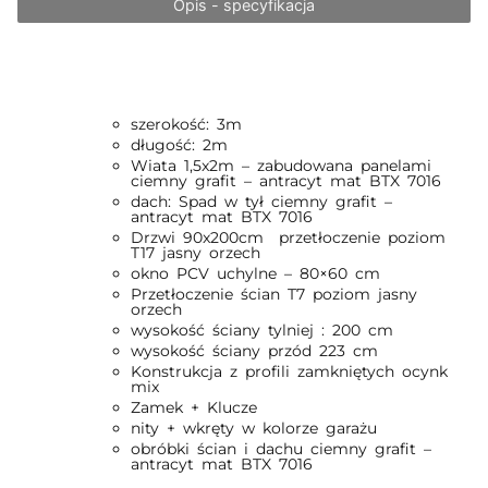
Opis - specyfikacja
szerokość: 3m
długość: 2m
Wiata 1,5x2m – zabudowana panelami
ciemny grafit – antracyt mat BTX 7016
dach: Spad w tył ciemny grafit –
antracyt mat BTX 7016
Drzwi 90x200cm przetłoczenie poziom
T17 jasny orzech
okno PCV uchylne – 80×60 cm
Przetłoczenie ścian T7 poziom jasny
orzech
wysokość ściany tylniej : 200 cm
wysokość ściany przód 223 cm
Konstrukcja z profili zamkniętych ocynk
mix
Zamek + Klucze
nity + wkręty w kolorze garażu
obróbki ścian i dachu ciemny grafit –
antracyt mat BTX 7016