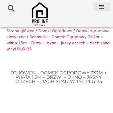
PODŁOŻE POD G
PALETA KOLO
FAQ NAJCZĘŚCIEJ ZADAWANE PYTANIA
Strona główna
/
Domki Ogrodowe
/
Domki ogrodowe
klasyczne
/ Schowek – Domek Ogrodowy 3x2m +
wiata 1,5m – Drzwi – okno – jasny orzech – dach spad
w tył PLG135
SCHOWEK – DOMEK OGRODOWY 3X2M +
WIATA 1,5M – DRZWI – OKNO – JASNY
ORZECH – DACH SPAD W TYŁ PLG135