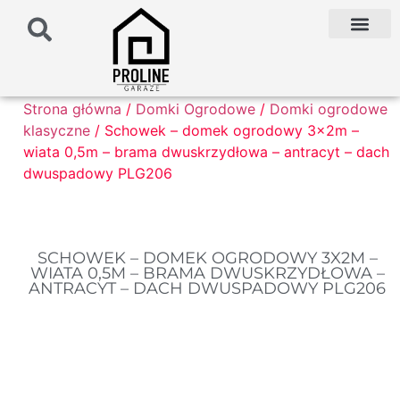
PODŁOŻE POD G
PALETA KOLO
FAQ NAJCZĘŚCIEJ ZADAWANE PYTANIA
Strona główna
/
Domki Ogrodowe
/
Domki ogrodowe
klasyczne
/ Schowek – domek ogrodowy 3x2m –
wiata 0,5m – brama dwuskrzydłowa – antracyt – dach
dwuspadowy PLG206
SCHOWEK – DOMEK OGRODOWY 3X2M –
WIATA 0,5M – BRAMA DWUSKRZYDŁOWA –
ANTRACYT – DACH DWUSPADOWY PLG206