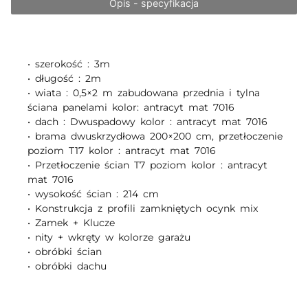
Opis - specyfikacja
• szerokość : 3m
• długość : 2m
• wiata : 0,5×2 m zabudowana przednia i tylna
ściana panelami kolor: antracyt mat 7016
• dach : Dwuspadowy kolor : antracyt mat 7016
• brama dwuskrzydłowa 200×200 cm, przetłoczenie
poziom T17 kolor : antracyt mat 7016
• Przetłoczenie ścian T7 poziom kolor : antracyt
mat 7016
• wysokość ścian : 214 cm
• Konstrukcja z profili zamkniętych ocynk mix
• Zamek + Klucze
• nity + wkręty w kolorze garażu
• obróbki ścian
• obróbki dachu