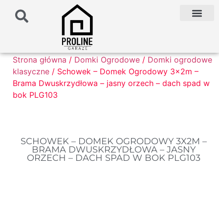
PODŁOŻE POD G
PALETA KOLO
FAQ NAJCZĘŚCIEJ ZADAWANE PYTANIA
Strona główna
/
Domki Ogrodowe
/
Domki ogrodowe
klasyczne
/ Schowek – Domek Ogrodowy 3x2m –
Brama Dwuskrzydłowa – jasny orzech – dach spad w
bok PLG103
SCHOWEK – DOMEK OGRODOWY 3X2M –
BRAMA DWUSKRZYDŁOWA – JASNY
ORZECH – DACH SPAD W BOK PLG103