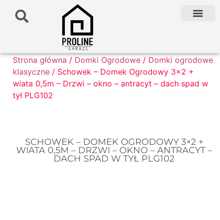
PODŁOŻE POD G
PALETA KOLO
FAQ NAJCZĘŚCIEJ ZADAWANE PYTANIA
Strona główna
/
Domki Ogrodowe
/
Domki ogrodowe
klasyczne
/ Schowek – Domek Ogrodowy 3×2 +
wiata 0,5m – Drzwi – okno – antracyt – dach spad w
tył PLG102
SCHOWEK – DOMEK OGRODOWY 3×2 +
WIATA 0,5M – DRZWI – OKNO – ANTRACYT –
DACH SPAD W TYŁ PLG102