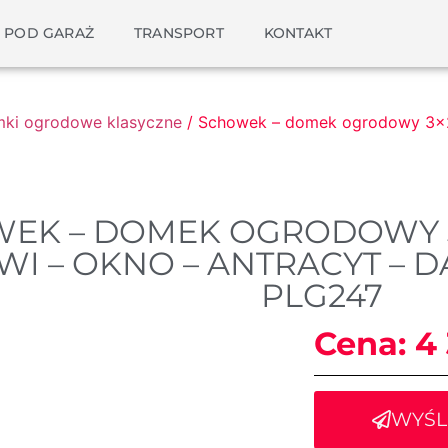
 POD GARAŻ
TRANSPORT
KONTAKT
ki ogrodowe klasyczne
/ Schowek – domek ogrodowy 3×2 
EK – DOMEK OGRODOWY 3×2
WI – OKNO – ANTRACYT – D
PLG247
Cena:
4
WYŚL