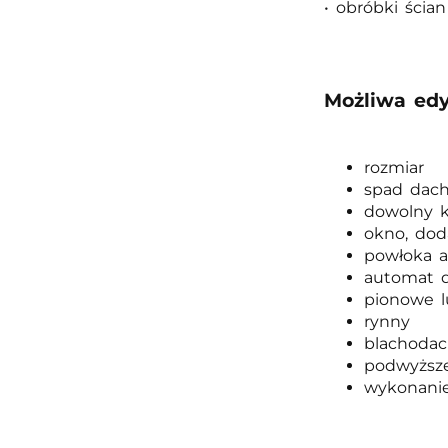
• obróbki ścia
Możliwa edy
rozmiar
spad dac
dowolny k
okno, dod
powłoka 
automat d
pionowe l
rynny
blachoda
podwyższe
wykonanie