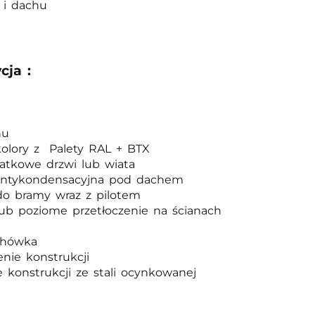
n i dachu
cja :
hu
olory z Palety RAL + BTX
atkowe drzwi lub wiata
antykondensacyjna pod dachem
o bramy wraz z pilotem
ub poziome przetłoczenie na ścianach
chówka
nie konstrukcji
 konstrukcji ze stali ocynkowanej