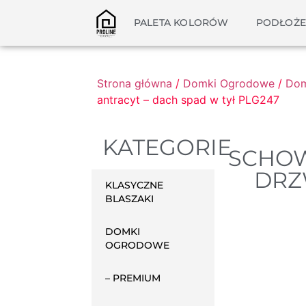
PALETA KOLORÓW
PODŁOŻE
Strona główna
/
Domki Ogrodowe
/
Dom
antracyt – dach spad w tył PLG247
KATEGORIE
SCHOW
DRZ
KLASYCZNE
BLASZAKI
DOMKI
OGRODOWE
– PREMIUM