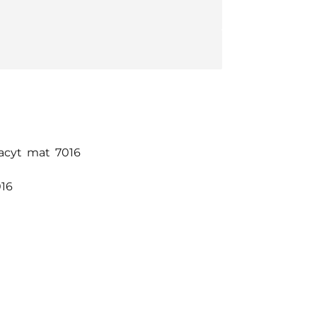
racyt mat 7016
016