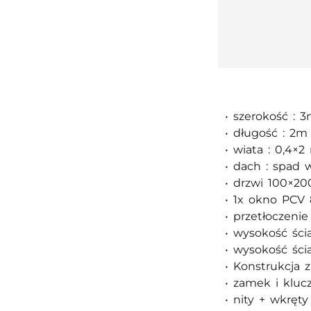
• szerokość : 
• długość : 2m
• wiata : 0,4×
• dach : spad w
• drzwi 100×20
• 1x okno PCV 
• przetłoczeni
• wysokość ści
• wysokość ści
• Konstrukcja 
• zamek i kluc
• nity + wkręt