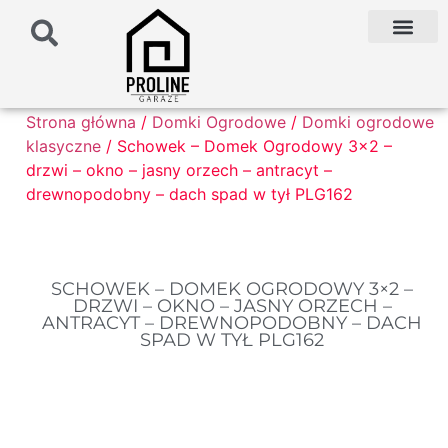
PODŁOŻE POD G
PALETA KOLO
FAQ NAJCZĘŚCIEJ ZADAWANE PYTANIA
Strona główna
/
Domki Ogrodowe
/
Domki ogrodowe
klasyczne
/ Schowek – Domek Ogrodowy 3×2 –
drzwi – okno – jasny orzech – antracyt –
drewnopodobny – dach spad w tył PLG162
SCHOWEK – DOMEK OGRODOWY 3×2 –
DRZWI – OKNO – JASNY ORZECH –
ANTRACYT – DREWNOPODOBNY – DACH
SPAD W TYŁ PLG162