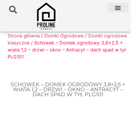
PODŁOŻE POD G
PALETA KOLO
FAQ NAJCZĘŚCIEJ ZADAWANE PYTANIA
Strona główna
/
Domki Ogrodowe
/
Domki ogrodowe
klasyczne
/ Schowek – Domek ogrodowy 3,8×2,5 +
wiata 1,2 – drzwi – okno – Antracyt – dach spad w tył
PLG101
SCHOWEK – DOMEK OGRODOWY 3,8×2,5 +
WIATA 1,2 – DRZWI – OKNO – ANTRACYT –
DACH SPAD W TYŁ PLG101